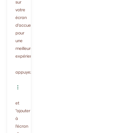
sur
votre
écran
d'accueil
pour
une
meilleure
expérience.
appuyez
et
"ajouter
à
l'écran