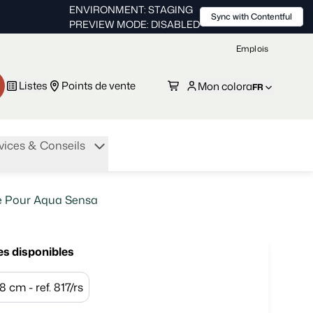
ENVIRONMENT: STAGING
Sync with Contentful
PREVIEW MODE: DISABLED
Emplois
Listes
Points de vente
Mon colora
FR
vices & Conseils
le Pour Aqua Sensa
es disponibles
8 cm - ref. 817/rs