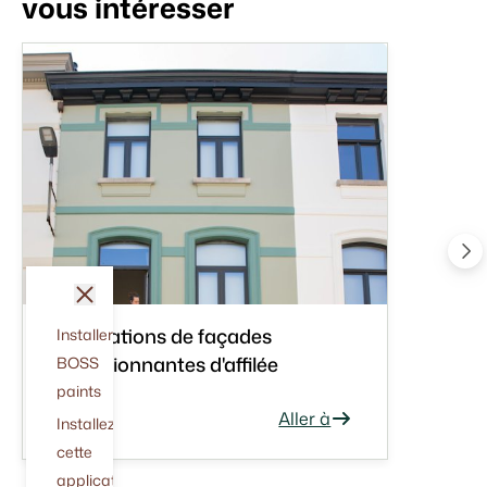
vous intéresser
fermer
3 rénovations de façades
Installer
impressionnantes d'affilée
BOSS
paints
Aller à
Installez
cette
application