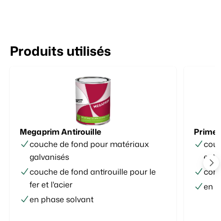
Produits utilisés
Megaprim Antirouille
Primer
couche de fond pour matériaux
couc
galvanisés
exté
couche de fond antirouille pour le
cont
fer et l'acier
en p
en phase solvant