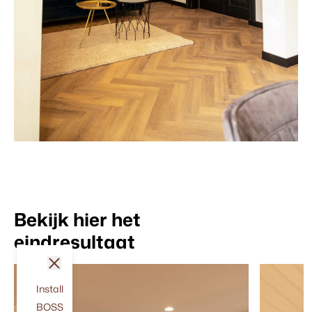
Bekijk hier het
eindresultaat
sluit
Install
BOSS