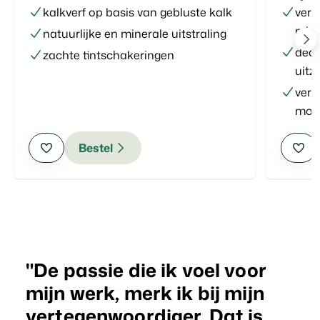
kalkverf op basis van gebluste kalk
verf
mine
natuurlijke en minerale uitstraling
deco
zachte tintschakeringen
uitz
vers
moge
Bestel
De passie die ik voel voor
mijn werk, merk ik bij mijn
vertegenwoordiger. Dat is