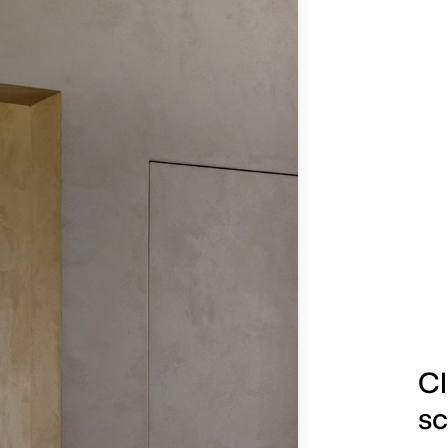
Cl
sc