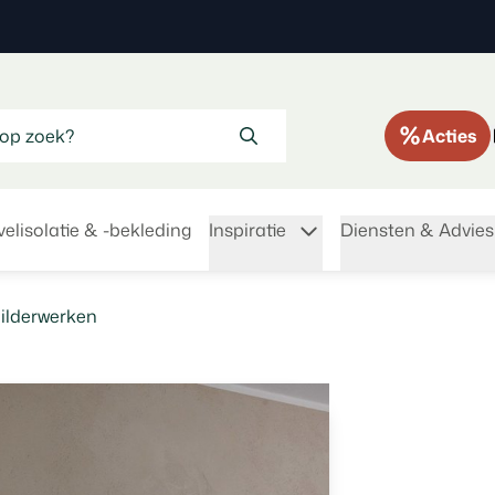
Acties
elisolatie & -bekleding
Inspiratie
Diensten & Advies
childerwerken