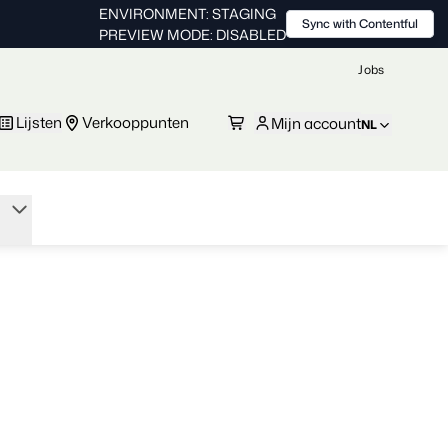
ENVIRONMENT: STAGING
Sync with Contentful
PREVIEW MODE: DISABLED
Jobs
Lijsten
Verkooppunten
Mijn account
NL