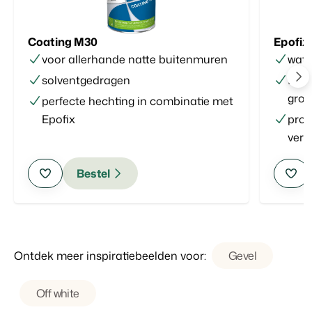
Coating M30
Epofix
voor allerhande natte buitenmuren
wat
solventgedragen
fixe
gron
perfecte hechting in combinatie met
Epofix
prob
ver
Bestel
Ontdek meer inspiratiebeelden voor:
Gevel
Off white