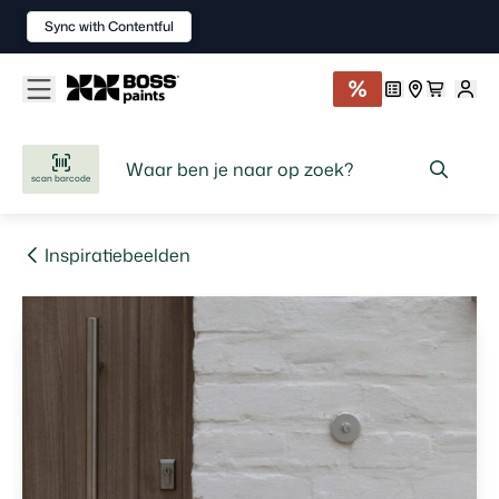
Sync with Contentful
scan barcode
Inspiratiebeelden