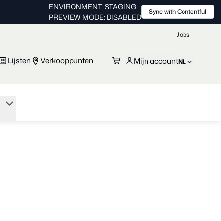
ENVIRONMENT: STAGING
Sync with Contentful
PREVIEW MODE: DISABLED
Jobs
Lijsten
Verkooppunten
Mijn account
NL