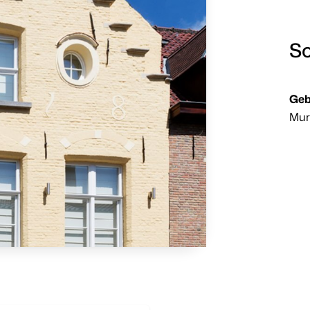
So
Geb
Mu