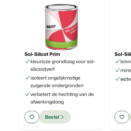
Sol-Silicat Prim
Sol-Sil
kleurloze grondlaag voor sol-
binn
silicaatverf
mine
isoleert ongelijkmatige
wate
zuigende ondergronden
verbetert de hechting van de
afwerkingslaag
Bestel