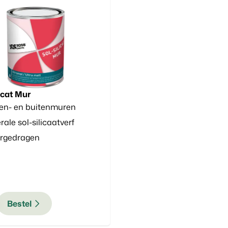
icat Mur
en- en buitenmuren
rale sol-silicaatverf
rgedragen
Bestel