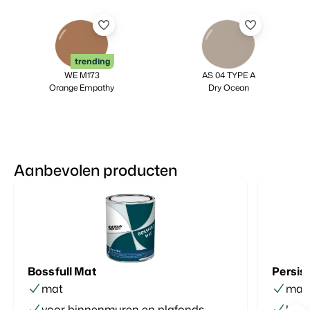
trending
WE M173
AS 04 TYPE A
Orange Empathy
Dry Ocean
Aanbevolen producten
Bossfull Mat
Persis
mat
matt
voor binnenmuren en plafonds
kras