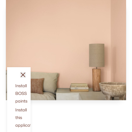
sluit
Install
BOSS
paints
Install
this
application