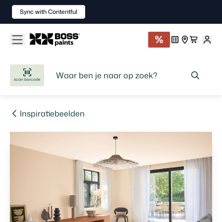
Sync with Contentful
scan barcode
Inspiratiebeelden