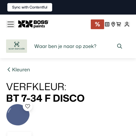
Sync with Contentful
scan barcode
Kleuren
VERFKLEUR
:
BT 7-34 F
DISCO