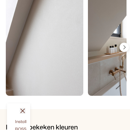
sluit
Install
Recent bekeken kleuren
BOSS