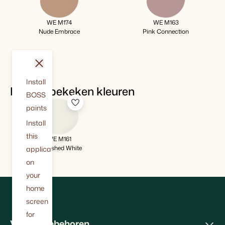
WE M174
WE M163
Nude Embrace
Pink Connection
sluit
Install
Recent bekeken kleuren
BOSS
paints
Install
this
WE M161
Refreshed White
application
on
your
home
screen
for
Verf & toebehoren