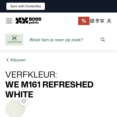
Sync with Contentful
scan barcode
Kleuren
VERFKLEUR
:
WE M161
REFRESHED
WHITE