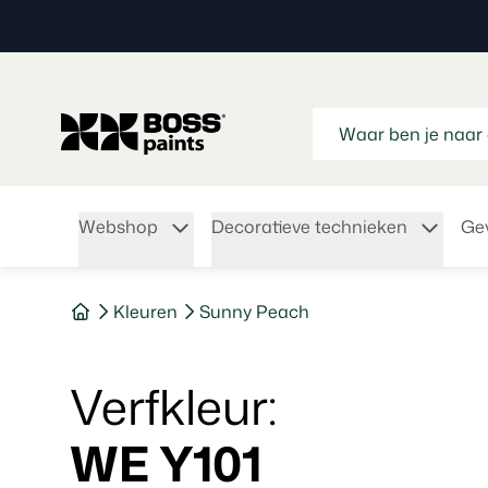
Webshop
Decoratieve technieken
Gev
Kleuren
Sunny Peach
verfkleur
:
WE Y101