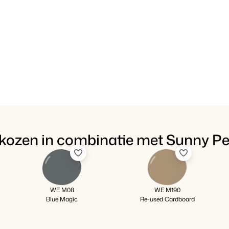
ekozen in combinatie met Sunny P
WE M08
WE M190
Blue Magic
Re-used Cardboard