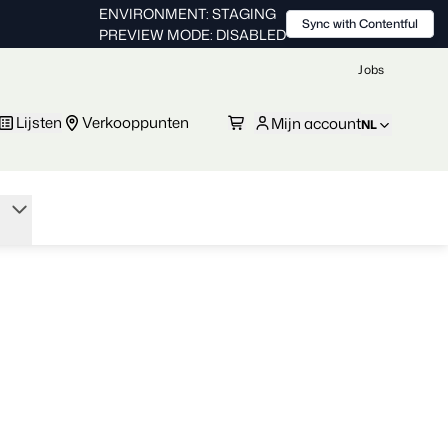
ENVIRONMENT: STAGING
Sync with Contentful
PREVIEW MODE: DISABLED
Jobs
Lijsten
Verkooppunten
Mijn account
NL