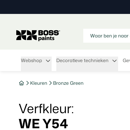
Webshop
Decoratieve technieken
Gev
Kleuren
Bronze Green
verfkleur
:
WE Y54