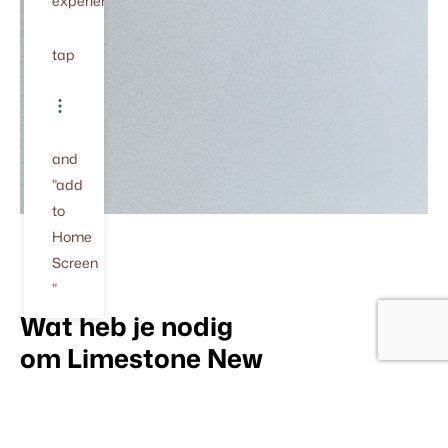
experience.
tap
and
"add
to
Home
Screen
"
Wat heb je nodig
om Limestone New
te plaatsen?