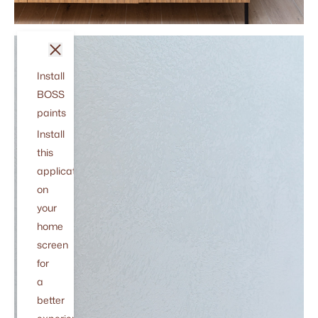
sluit
Install
BOSS
paints
Install
this
application
on
your
home
screen
for
a
better