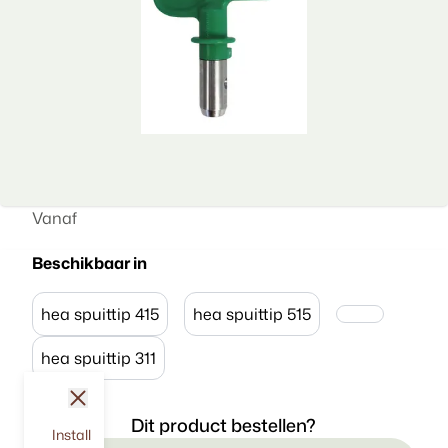
Vanaf
Beschikbaar in
hea spuittip 415
hea spuittip 515
hea spuittip 311
sluit
Dit product bestellen?
Install