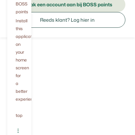
BOSS
Maak een account aan bij BOSS paints
paints
Reeds klant? Log hier in
Install
this
application
on
your
home
screen
for
a
better
experience.
tap