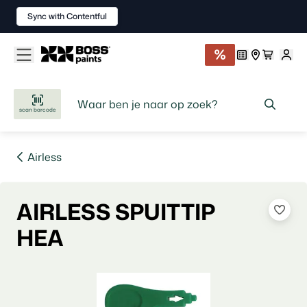
Sync with Contentful
scan barcode
Airless
AIRLESS SPUITTIP
HEA