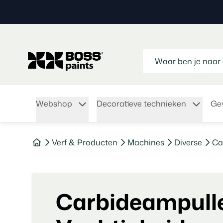
Webshop
Decoratieve technieken
Gev
Verf & Producten
Machines
Diverse
C
Carbideampull