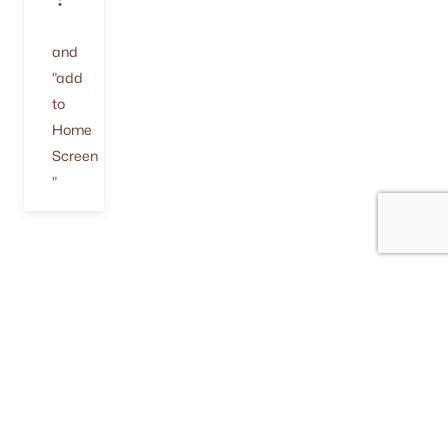
and
"add
to
Home
Screen
"
Verf & toebehoren