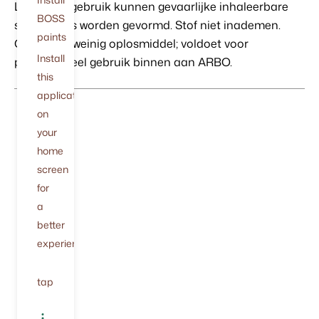
Let op! Bij gebruik kunnen gevaarlijke inhaleerbare
BOSS
stofdeeltjes worden gevormd. Stof niet inademen.
paints
Geen/zeer weinig oplosmiddel; voldoet voor
Install
professioneel gebruik binnen aan ARBO.
this
application
on
your
home
screen
for
a
better
experience.
tap