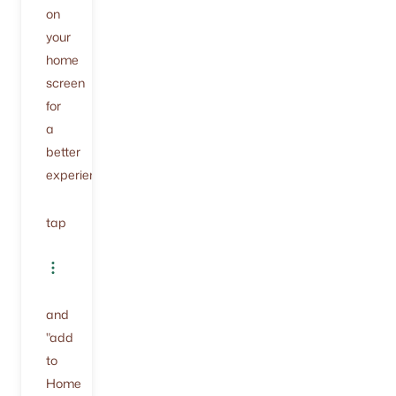
on
your
home
screen
for
a
better
experience.
tap
and
"add
to
Home