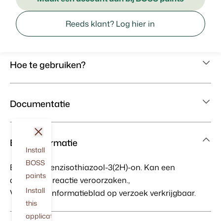
Reeds klant? Log hier in
Hoe te gebruiken?
Documentatie
sluit
Etiketinformatie
Install
BOSS
Bevat 1,2-benzisothiazool-3(2H)-on. Kan een
paints
allergische reactie veroorzaken.,
Install
Veiligheidsinformatieblad op verzoek verkrijgbaar.
this
application