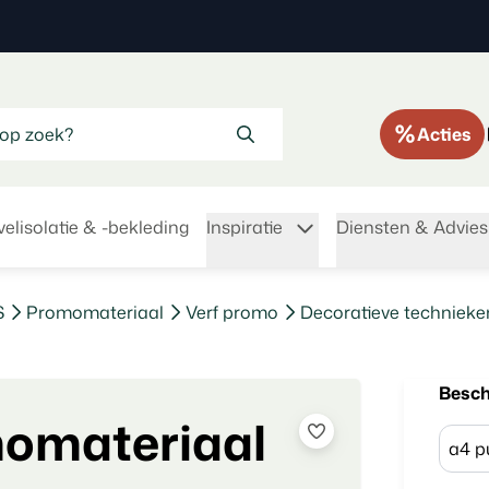
Acties
elisolatie & -bekleding
Inspiratie
Diensten & Advies
S
Promomateriaal
Verf promo
Decoratieve techniek
Besch
momateriaal
a4 p