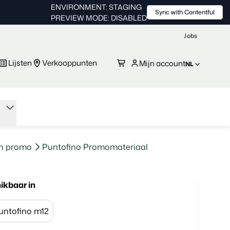
ENVIRONMENT: STAGING
Sync with Contentful
PREVIEW MODE: DISABLED
Jobs
Lijsten
Verkooppunten
Mijn account
NL
en promo
Puntofino Promomateriaal
ikbaar in
untofino m12