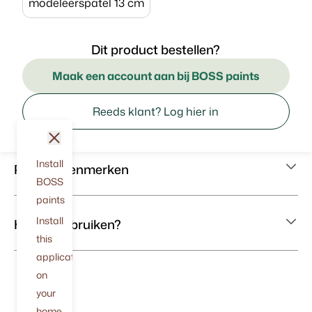
modeleerspatel 13 cm
Dit product bestellen?
Maak een account aan bij BOSS paints
Reeds klant? Log hier in
sluit
Install
Productkenmerken
BOSS
paints
Install
Hoe te gebruiken?
this
application
on
your
home