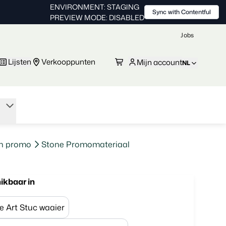
ENVIRONMENT: STAGING
Sync with Contentful
PREVIEW MODE: DISABLED
Jobs
Lijsten
Verkooppunten
Mijn account
NL
en promo
Stone Promomateriaal
ikbaar in
e Art Stuc waaier