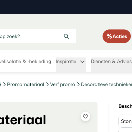
Acties
elisolatie & -bekleding
Inspiratie
Diensten & Advies
S
Promomateriaal
Verf promo
Decoratieve techniek
Besch
teriaal
Ston