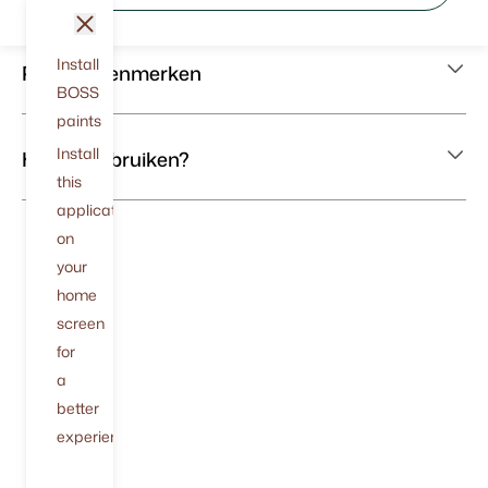
sluit
Install
Productkenmerken
BOSS
paints
Install
Hoe te gebruiken?
this
application
on
your
home
screen
for
a
better
experience.