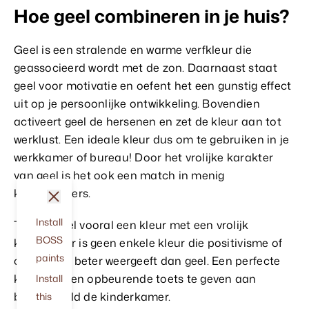
Hoe geel combineren in je huis?
Geel is een stralende en warme verfkleur die
geassocieerd wordt met de zon. Daarnaast staat
geel voor motivatie en oefent het een gunstig effect
uit op je persoonlijke ontwikkeling. Bovendien
activeert geel de hersenen en zet de kleur aan tot
werklust. Een ideale kleur dus om te gebruiken in je
werkkamer of bureau! Door het vrolijke karakter
van geel is het ook een match in menig
kinderkamers.
sluit
Install
Toch is geel vooral een kleur met een vrolijk
BOSS
karakter. Er is geen enkele kleur die positivisme of
paints
optimisme beter weergeeft dan geel. Een perfecte
kleur om een opbeurende toets te geven aan
Install
bijvoorbeeld de kinderkamer.
this