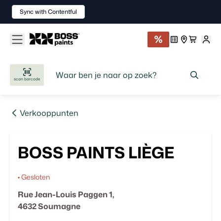
Sync with Contentful
scan barcode
Verkooppunten
BOSS PAINTS LIÈGE
•
Gesloten
Rue Jean-Louis Paggen
1
,
4632
Soumagne