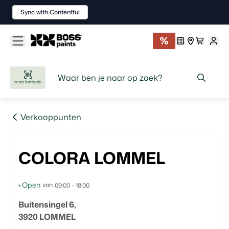
Sync with Contentful
scan barcode
Verkooppunten
COLORA LOMMEL
•
Open
van
09:00
-
18:00
Buitensingel
6
,
3920
LOMMEL