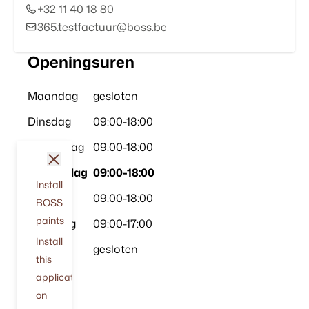
+32 11 40 18 80
365.testfactuur@boss.be
Openingsuren
Maandag
gesloten
Dinsdag
09:00
-
18:00
Woensdag
09:00
-
18:00
sluit
Donderdag
09:00
-
18:00
Install
Vrijdag
09:00
-
18:00
BOSS
paints
Zaterdag
09:00
-
17:00
Install
Zondag
gesloten
this
application
on