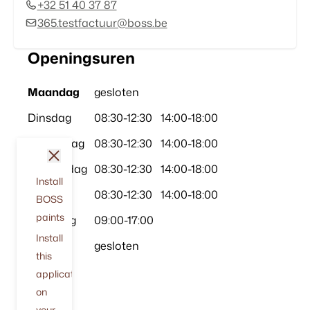
+32 51 40 37 87
365.testfactuur@boss.be
Openingsuren
Maandag
gesloten
Dinsdag
08:30
-
12:30
14:00
-
18:00
Woensdag
08:30
-
12:30
14:00
-
18:00
sluit
Donderdag
08:30
-
12:30
14:00
-
18:00
Install
Vrijdag
08:30
-
12:30
14:00
-
18:00
BOSS
paints
Zaterdag
09:00
-
17:00
Install
Zondag
gesloten
this
application
on
your