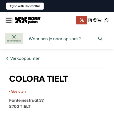
Sync with Contentful
scan barcode
Verkooppunten
COLORA TIELT
•
Gesloten
Fonteinestraat
37
,
8700
TIELT