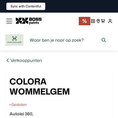
Sync with Contentful
scan barcode
Verkooppunten
COLORA
WOMMELGEM
•
Gesloten
Autolei
360
,