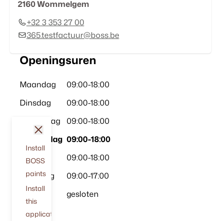
2160
Wommelgem
+32 3 353 27 00
365.testfactuur@boss.be
Openingsuren
Maandag
09:00
-
18:00
Dinsdag
09:00
-
18:00
Woensdag
09:00
-
18:00
sluit
Donderdag
09:00
-
18:00
Install
Vrijdag
09:00
-
18:00
BOSS
paints
Zaterdag
09:00
-
17:00
Install
Zondag
gesloten
this
application