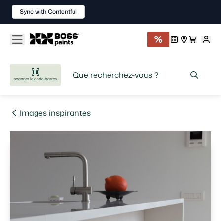
Sync with Contentful
scanner le code-barres
Images inspirantes