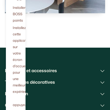
Installer
BOSS
paints
Installez
cette
application
sur
votre
écran
d'accueil
Peintures et accessoires
pour
une
Techniques décoratives
meilleure
expérience.
Inspiration
Conseils
appuyez