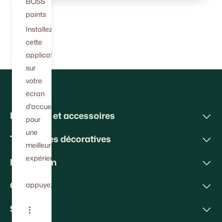
BOSS
paints
Installez
cette
application
sur
votre
écran
d'accueil
Peintures et accessoires
pour
une
Techniques décoratives
meilleure
expérience.
Inspiration
Conseils
appuyez
Soutien