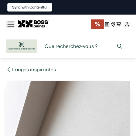
Sync with Contentful
scanner le code-barres
Images inspirantes